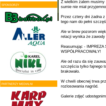
Z wielkim żalem musimy 
SPONSORZY
sumie nie miał przyjemno
Przez cztery dni żadna z
tego nam do pełni szczęś
Ale w brew pozorom więk
relacji wynika że zawody
Reasumując - IMPREZA
WSPÓŁPRACOWAŁY!
Ale od razu da się zau
szczęścia tylko fajnego 
brakowało.
W chwili obecnej trwa pr
PARTNERZY MEDIALNI
rozlosowania nagród.
Galerie zdjęć udostępnim