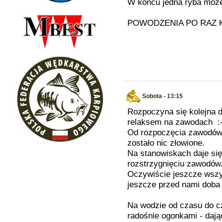
W końcu jedna ryba może
POWODZENIA PO RAZ K
Sobota - 13:15
Rozpoczyna się kolejna d
relaksem na zawodach :-
Od rozpoczęcia zawodów b
zostało nic złowione.
Na stanowiskach daje si
rozstrzygnięciu zawodów
Oczywiście jeszcze wszy
jeszcze przed nami doba
Na wodzie od czasu do c
radośnie ogonkami - dają