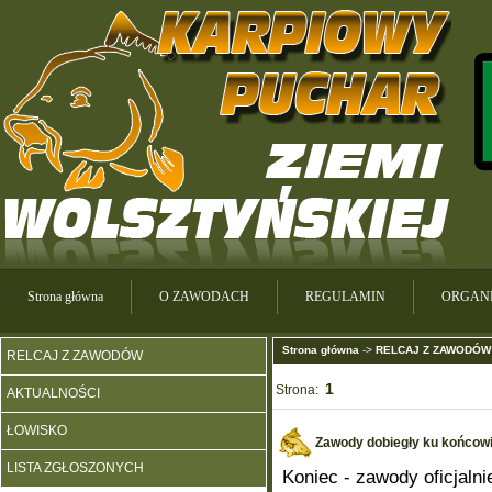
Strona główna
O ZAWODACH
REGULAMIN
ORGANI
Strona główna
->
RELCAJ Z ZAWODÓW
RELCAJ Z ZAWODÓW
1
Strona:
AKTUALNOŚCI
ŁOWISKO
Zawody dobiegły ku końcowi 
LISTA ZGŁOSZONYCH
Koniec - zawody oficjaln