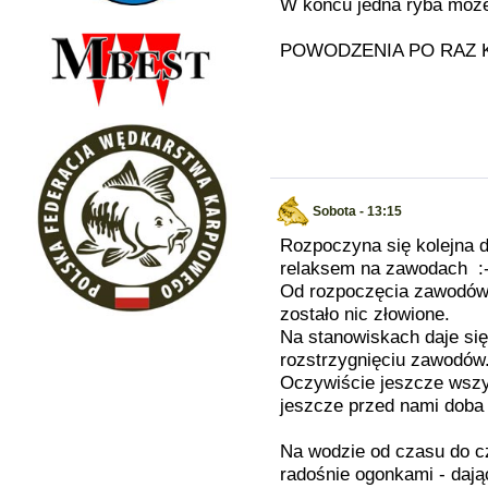
W końcu jedna ryba może
POWODZENIA PO RAZ K
Sobota - 13:15
Rozpoczyna się kolejna d
relaksem na zawodach :-
Od rozpoczęcia zawodów b
zostało nic złowione.
Na stanowiskach daje si
rozstrzygnięciu zawodów
Oczywiście jeszcze wszy
jeszcze przed nami doba
Na wodzie od czasu do c
radośnie ogonkami - dają