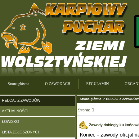
Strona główna
O ZAWODACH
REGULAMIN
ORGANI
Strona główna
->
RELCAJ Z ZAWODÓW
RELCAJ Z ZAWODÓW
1
Strona:
AKTUALNOŚCI
ŁOWISKO
Zawody dobiegły ku końcowi 
LISTA ZGŁOSZONYCH
Koniec - zawody oficjaln