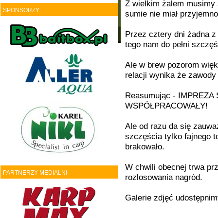
Z wielkim żalem musimy 
SPONSORZY
sumie nie miał przyjemno
Przez cztery dni żadna z
tego nam do pełni szczęś
Ale w brew pozorom więk
relacji wynika że zawody
Reasumując - IMPREZA
WSPÓŁPRACOWAŁY!
Ale od razu da się zau
szczęścia tylko fajnego 
brakowało.
W chwili obecnej trwa pr
PARTNERZY MEDIALNI
rozlosowania nagród.
Galerie zdjęć udostępnim